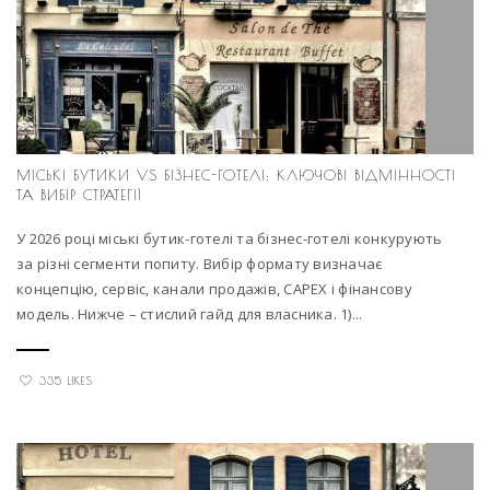
МІСЬКІ БУТИКИ VS БІЗНЕС-ГОТЕЛІ: КЛЮЧОВІ ВІДМІННОСТІ
ТА ВИБІР СТРАТЕГІЇ
У 2026 році міські бутик-готелі та бізнес-готелі конкурують
за різні сегменти попиту. Вибір формату визначає
концепцію, сервіс, канали продажів, CAPEX і фінансову
модель. Нижче – стислий гайд для власника. 1)...
335 LIKES