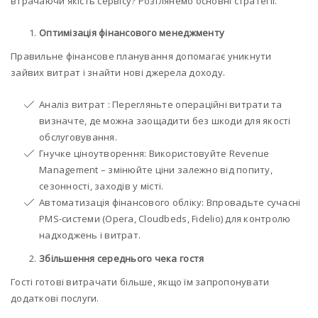
втрачаючи якість сервісу? Розглянемо основні стратегії.
Оптимізація фінансового менеджменту
Правильне фінансове планування допомагає уникнути
зайвих витрат і знайти нові джерела доходу.
Аналіз витрат : Перегляньте операційні витрати та
визначте, де можна заощадити без шкоди для якості
обслуговування.
Гнучке ціноутворення: Використовуйте Revenue
Management – змінюйте ціни залежно від попиту,
сезонності, заходів у місті.
Автоматизація фінансового обліку: Впровадьте сучасні
PMS-системи (Opera, Cloudbeds, Fidelio) для контролю
надходжень і витрат.
Збільшення середнього чека гостя
Гості готові витрачати більше, якщо їм запропонувати
додаткові послуги.