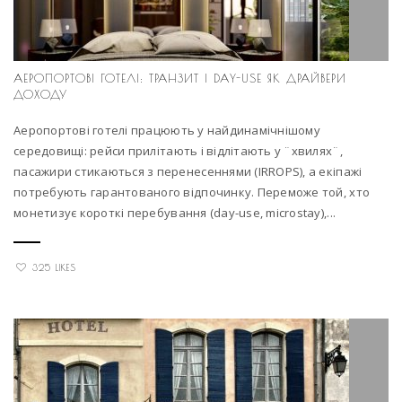
АЕРОПОРТОВІ ГОТЕЛІ: ТРАНЗИТ І DAY-USE ЯК ДРАЙВЕРИ
ДОХОДУ
Аеропортові готелі працюють у найдинамічнішому
середовищі: рейси прилітають і відлітають у ¨хвилях¨,
пасажири стикаються з перенесеннями (IRROPS), а екіпажі
потребують гарантованого відпочинку. Переможе той, хто
монетизує короткі перебування (day-use, microstay),...
325 LIKES