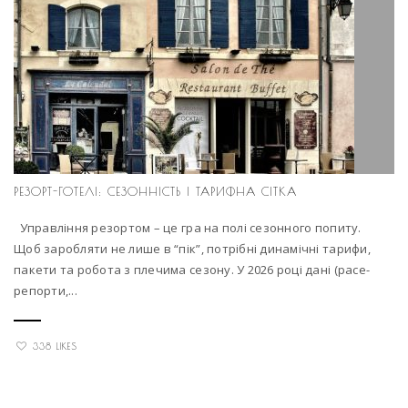
РЕЗОРТ-ГОТЕЛІ: СЕЗОННІСТЬ І ТАРИФНА СІТКА
Управління резортом – це гра на полі сезонного попиту.
Щоб заробляти не лише в “пік”, потрібні динамічні тарифи,
пакети та робота з плечима сезону. У 2026 році дані (pace-
репорти,...
338 LIKES