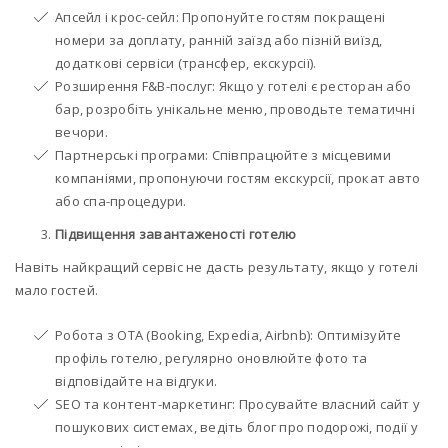
Апсейл і крос-сейл: Пропонуйте гостям покращені
номери за доплату, ранній заїзд або пізній виїзд,
додаткові сервіси (трансфер, екскурсії).
Розширення F&B-послуг: Якщо у готелі є ресторан або
бар, розробіть унікальне меню, проводьте тематичні
вечори.
Партнерські програми: Співпрацюйте з місцевими
компаніями, пропонуючи гостям екскурсії, прокат авто
або спа-процедури.
Підвищення завантаженості готелю
Навіть найкращий сервіс не дасть результату, якщо у готелі
мало гостей.
Робота з OTA (Booking, Expedia, Airbnb): Оптимізуйте
профіль готелю, регулярно оновлюйте фото та
відповідайте на відгуки.
SEO та контент-маркетинг: Просувайте власний сайт у
пошукових системах, ведіть блог про подорожі, події у