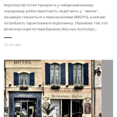
Аеропортові готелі працюють у найдинамічнішому
середовищі: рейси прилітають і відлітають у ¨хвилях¨,
пасажири стикаються з перенесеннями (IRROPS), а екіпажі
потребують гарантованого відпочинку. Переможе той, хто
монетизує короткі перебування (day-use, microstay),...
331 LIKES