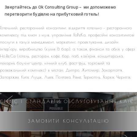
Звертайтесь до Ok Consulting Group – ми допоможемо
перетворити будівлю на прибутковий готель!
Готельний, ресторанний консалтинг, відкриття готельно – ресторанного
комплексу під ключ з нуля, управління ХоРеКа, професійні консалтингові
послуги в галузі менеджмент, маркетинг, проектування, дизайн
інтер’єру, виробництво (кухня & бар), а також фінанси та облік у сфері
Ho.Re.Ca (готель, ресторан, кафе, бар, паб, кав’ярня, кондитерська,
пекарня, боулінг-центр, нічний клуб, фаст-фуд, торговий та
розважальний комплекс) в містах: Дніпро, Житомир, Закарпаття,
Запоріжжя, Київ, Луцьк, Львів, Полтава, Рівне, Тернопіль, Харків, Чернігів.
СЕРВІС І СТАНДАРТИ ОБСЛУГОВУВАННЯ КЛІЄНТІВ У КОМПАНІЇ: ЯК МИ ФОРМУЄМО КУЛЬТУРУ ЯКОСТІ
ЗАМОВИТИ КОНСУЛЬТАЦІЮ