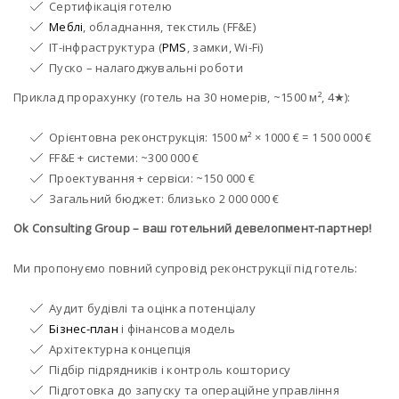
Сертифікація готелю
Меблі
, обладнання, текстиль (FF&E)
IT-інфраструктура (
PMS
, замки, Wi-Fi)
Пуско – налагоджувальні роботи
Приклад прорахунку (готель на 30 номерів, ~1500 м², 4★):
Орієнтовна реконструкція: 1500 м² × 1000 € = 1 500 000 €
FF&E + системи: ~300 000 €
Проектування + сервіси: ~150 000 €
Загальний бюджет: близько 2 000 000 €
Ok Consulting
Group
– ваш готельний девелопмент-партнер!
Ми пропонуємо повний супровід реконструкції під готель:
Аудит будівлі та оцінка потенціалу
Бізнес-план
і фінансова модель
Архітектурна концепція
Підбір підрядників і контроль кошторису
Підготовка до запуску та операційне управління