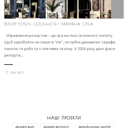
РЕЗОРТ-ГОТЕЛІ: СЕЗОННІСТЬ І ТАРИФНА СІТКА
Управління резортом – це гра на полі сезонного попиту.
Щоб заробляти не лише в “пік”, потрібні динамічні тарифи,
пакети та робота з плечима сезону. У 2026 році дані (pace-
репорти,...
346 LIKES
НАШІ ПРОЕКТИ
ДИЗАЙН БАРУ
ДИЗАЙН БОУЛІНГУ
ДИЗАЙН БІЗНЕС ЦЕНТРУ