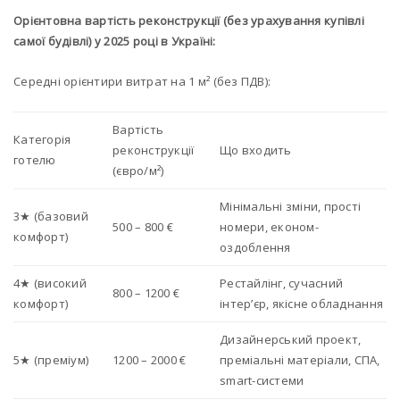
Орієнтовна вартість реконструкції (без урахування купівлі
самої будівлі) у 2025 році в Україні:
Середні орієнтири витрат на 1 м² (без ПДВ):
Вартість
Категорія
реконструкції
Що входить
готелю
(євро/м²)
Мінімальні зміни, прості
3★ (базовий
500 – 800 €
номери, економ-
комфорт)
оздоблення
4★ (високий
Рестайлінг, сучасний
800 – 1200 €
комфорт)
інтер’єр, якісне обладнання
Дизайнерський проект,
5★ (преміум)
1200 – 2000 €
преміальні матеріали, СПА,
smart-системи