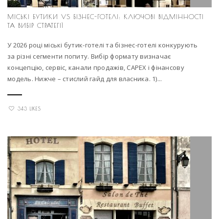
МІСЬКІ БУТИКИ VS БІЗНЕС-ГОТЕЛІ: КЛЮЧОВІ ВІДМІННОСТІ
ТА ВИБІР СТРАТЕГІЇ
У 2026 році міські бутик-готелі та бізнес-готелі конкурують
за різні сегменти попиту. Вибір формату визначає
концепцію, сервіс, канали продажів, CAPEX і фінансову
модель. Нижче – стислий гайд для власника. 1)...
343 LIKES