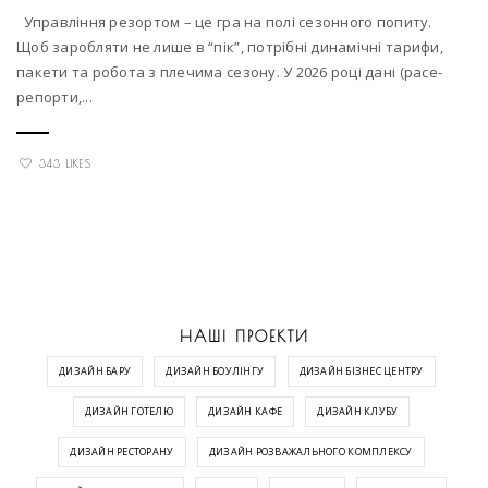
Управління резортом – це гра на полі сезонного попиту.
Щоб заробляти не лише в “пік”, потрібні динамічні тарифи,
пакети та робота з плечима сезону. У 2026 році дані (pace-
репорти,...
343 LIKES
НАШІ ПРОЕКТИ
ДИЗАЙН БАРУ
ДИЗАЙН БОУЛІНГУ
ДИЗАЙН БІЗНЕС ЦЕНТРУ
ДИЗАЙН ГОТЕЛЮ
ДИЗАЙН КАФЕ
ДИЗАЙН КЛУБУ
ДИЗАЙН РЕСТОРАНУ
ДИЗАЙН РОЗВАЖАЛЬНОГО КОМПЛЕКСУ