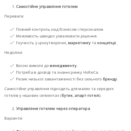
Самостійне управління готелем
Переваги:
Повний контроль над бізнесом і персоналом.
Можливість швидко ухвалювати рішення.
Гнучкість у ціноутворенні,
маркетингу
та
концепції.
Недоліки:
Високі вимоги до
менеджменту
.
Потреба в досвіді та знанні ринку HoReCa.
Ризик низької завантаженості без сильного
бренду
.
Самостійне управління підходить для малих та середніх
готелів у нішових сегментах (
бутик
,
апарт-готелі
).
Управління готелем через оператора
Варіанти: