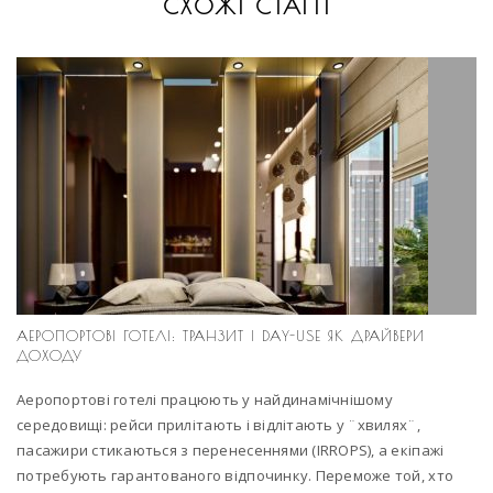
СХОЖІ СТАТТІ
АЕРОПОРТОВІ ГОТЕЛІ: ТРАНЗИТ І DAY-USE ЯК ДРАЙВЕРИ
ДОХОДУ
Аеропортові готелі працюють у найдинамічнішому
середовищі: рейси прилітають і відлітають у ¨хвилях¨,
пасажири стикаються з перенесеннями (IRROPS), а екіпажі
потребують гарантованого відпочинку. Переможе той, хто