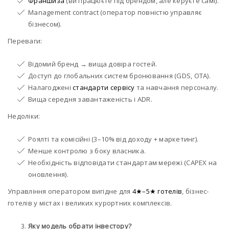
Франшиза
(ви працюєте під брендом, але керуєте самі).
Management contract (оператор повністю управляє
бізнесом).
Переваги:
Відомий бренд → вища довіра гостей.
Доступ до глобальних систем бронювання (GDS, OTA).
Налагоджені
стандарти сервісу
та навчання персоналу.
Вища середня завантаженість і ADR.
Недоліки:
Роялті та комісійні (3–10% від доходу + маркетинг).
Менше контролю з боку власника.
Необхідність відповідати стандартам мережі (CAPEX на
оновлення).
Управління оператором вигідне для
4★–5★ готелів
, бізнес-
готелів у містах і великих курортних комплексів.
Яку модель обрати інвестору?