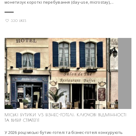
монетизує короткі перебування (day-use, microstay),...
330 LIKES
МІСЬКІ БУТИКИ VS БІЗНЕС-ГОТЕЛІ: КЛЮЧОВІ ВІДМІННОСТІ
ТА ВИБІР СТРАТЕГІЇ
У 2026 році міські бутик-готелі та бізнес-готелі конкурують